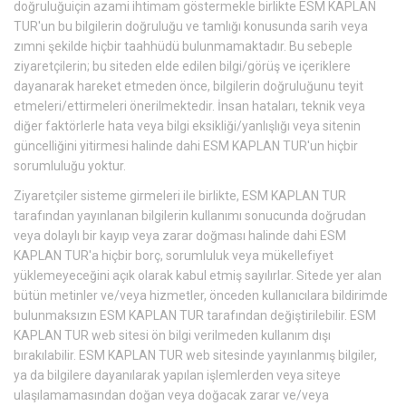
doğruluğuiçin azami ihtimam göstermekle birlikte ESM KAPLAN
TUR'un bu bilgilerin doğruluğu ve tamlığı konusunda sarih veya
zımni şekilde hiçbir taahhüdü bulunmamaktadır. Bu sebeple
ziyaretçilerin; bu siteden elde edilen bilgi/görüş ve içeriklere
dayanarak hareket etmeden önce, bilgilerin doğruluğunu teyit
etmeleri/ettirmeleri önerilmektedir. İnsan hataları, teknik veya
diğer faktörlerle hata veya bilgi eksikliği/yanlışlığı veya sitenin
güncelliğini yitirmesi halinde dahi ESM KAPLAN TUR'un hiçbir
sorumluluğu yoktur.
Ziyaretçiler sisteme girmeleri ile birlikte, ESM KAPLAN TUR
tarafından yayınlanan bilgilerin kullanımı sonucunda doğrudan
veya dolaylı bir kayıp veya zarar doğması halinde dahi ESM
KAPLAN TUR'a hiçbir borç, sorumluluk veya mükellefiyet
yüklemeyeceğini açık olarak kabul etmiş sayılırlar. Sitede yer alan
bütün metinler ve/veya hizmetler, önceden kullanıcılara bildirimde
bulunmaksızın ESM KAPLAN TUR tarafından değiştirilebilir. ESM
KAPLAN TUR web sitesi ön bilgi verilmeden kullanım dışı
bırakılabilir. ESM KAPLAN TUR web sitesinde yayınlanmış bilgiler,
ya da bilgilere dayanılarak yapılan işlemlerden veya siteye
ulaşılamamasından doğan veya doğacak zarar ve/veya